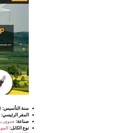
سنة التأسيس:
1990
المقر الرئيسي:
ق
صناعة:
جدوى
,
بن
نوع الكابل:
الموص