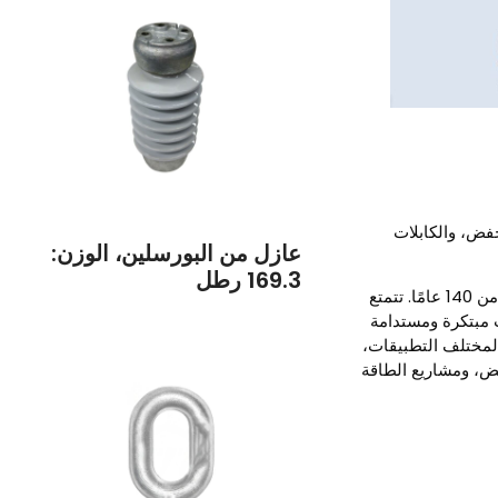
خفض، والكابلات
عازل من البورسلين، الوزن:
169.3 رطل
بريزميان شركة رائدة عالميًا في صناعة أنظمة كابلات الطاقة والاتصالات، بتاريخ عريق يمتد لأكثر من 140 عامًا. تتمتع
طوير حلول كابلات مبتكرة ومستدامة
 لمختلف التطبيقات،
ض، ومشاريع الطاقة