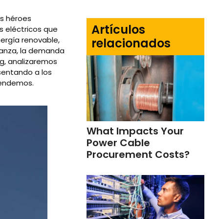
os héroes
Artículos
 eléctricos que
ergía renovable,
relacionados
avanza, la demanda
og, analizaremos
esentando a los
pendemos.
What Impacts Your
Power Cable
Procurement Costs?