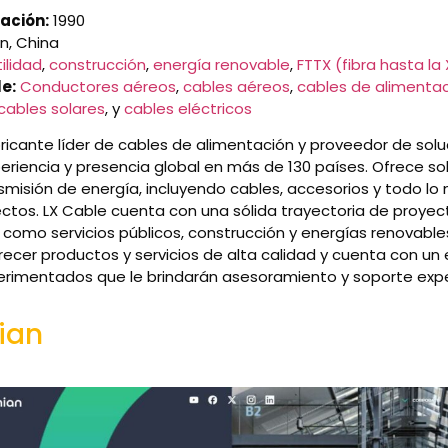
ación:
1990
, China
ilidad
,
construcción
,
energía renovable
,
FTTX (fibra hasta la 
e:
Conductores aéreos
,
cables aéreos
,
cables de alimenta
cables solares
, y
cables eléctricos
ricante líder de cables de alimentación y proveedor de sol
eriencia y presencia global en más de 130 países. Ofrece so
smisión de energía, incluyendo cables, accesorios y todo lo
ectos. LX Cable cuenta con una sólida trayectoria de proyec
 como servicios públicos, construcción y energías renovabl
cer productos y servicios de alta calidad y cuenta con un
erimentados que le brindarán asesoramiento y soporte expe
ian