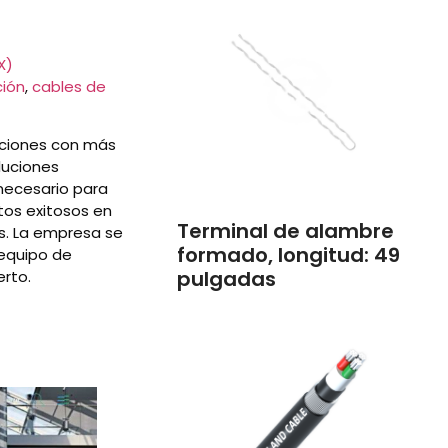
X)
ción
,
cables de
uciones con más
luciones
 necesario para
tos exitosos en
Terminal de alambre
es. La empresa se
formado, longitud: 49
 equipo de
pulgadas
rto.