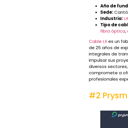
Año de fund
Sede:
Cantón
Industria:
Ut
Tipo de cabl
fibra óptica
,
Cable LX
es un fab
de 25 años de exp
integrales de tran
impulsar sus proy
diversos sectores,
compromete a ofre
profesionales exp
#2 Prysm