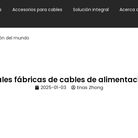
s
Accesorios para cables
Solución integral
Acerca 
ción del mundo
pales fábricas de cables de alimenta
2025-01-03
Enas Zhong