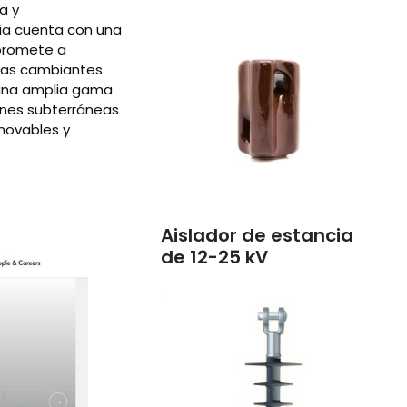
a y
ía cuenta con una
mpromete a
 las cambiantes
 una amplia gama
ones subterráneas
novables y
Aislador de estancia
de 12-25 kV