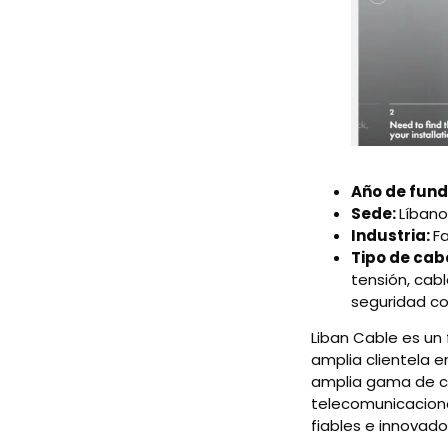
Año de fund
Sede:
Líbano
Industria:
F
Tipo de cab
tensión, cab
seguridad co
Liban Cable es un 
amplia clientela e
amplia gama de cab
telecomunicacione
fiables e innovad