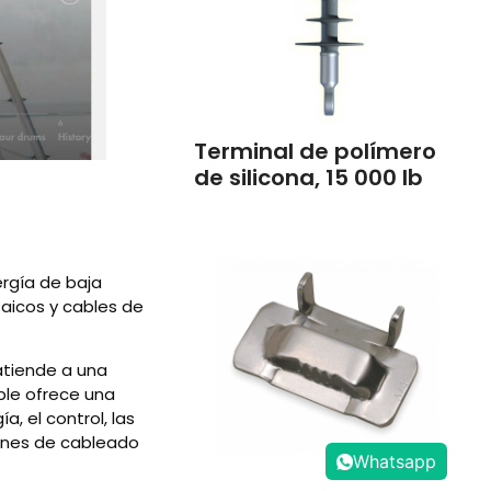
Terminal de polímero
de silicona, 15 000 lb
rgía de baja
taicos y cables de
 atiende a una
able ofrece una
, el control, las
iones de cableado
Whatsapp