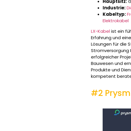
Hauptsitz:
G
Industrie:
D
Kabeltyp:
F
Elektrokabel
LX-Kabel
ist ein f
Erfahrung und ein
Lösungen für die S
Stromversorgung Ih
erfolgreicher Proj
Bauwesen und erne
Produkte und Diens
kompetent berate
#2 Prysm