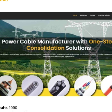
ahr:
1990