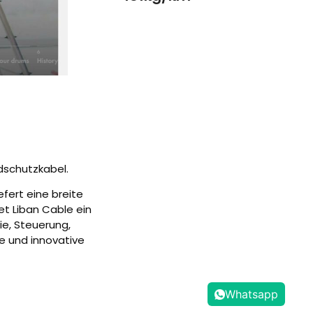
dschutzkabel.
efert eine breite
et Liban Cable ein
e, Steuerung,
e und innovative
Whatsapp