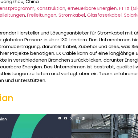
uangzhou, China
ienstprogramm
,
Konstruktion
,
erneuerbare Energien
,
FTTX (Gl
reileitungen
,
Freileitungen
,
Stromkabel
,
Glasfaserkabel
,
Solark
ührender Hersteller und Lösungsanbieter für Stromkabel mit ü
er globalen Präsenz in über 130 Ländern. Das Unternehmen 
tromübertragung, darunter Kabel, Zubehör und alles, was Sie 
rer Projekte benötigen. LX Cable kann auf eine langjährige 
ekte in verschiedenen Branchen zurückblicken, darunter Ener
uerbare Energien. Das Unternehmen ist bestrebt, qualitati
tleistungen zu liefern und verfügt über ein Team erfahrener 
n und unterstützen.
ian