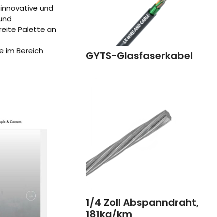
 innovative und
und
eite Palette an
e im Bereich
GYTS-Glasfaserkabel
1/4 Zoll Abspanndraht,
181kg/km