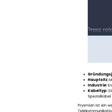
Gründungsj
Hauptsitz:
M
Industrie:
E
Kabeltyp:
S
Spezialkabel
Prysmian ist ein 
Telekommunikation