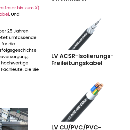
asfaser bis zum X)
abel
, Und
ber 25 Jahren
bietet umfassende
für die
Erfolgsgeschichte
LV ACSR-Isolierungs-
gieversorgung,
Freileitungskabel
v hochwertige
Fachleute, die Sie
LV CU/PVC/PVC-