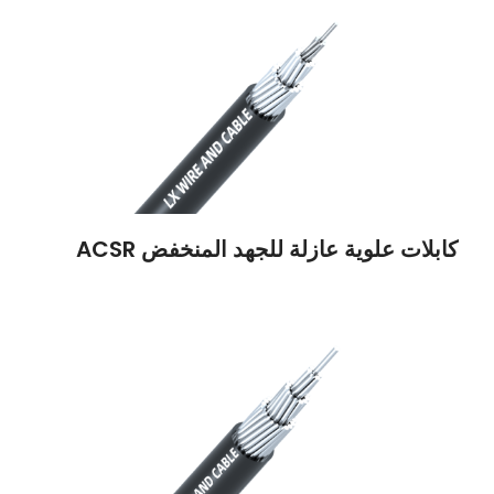
كابلات علوية عازلة للجهد المنخفض ACSR