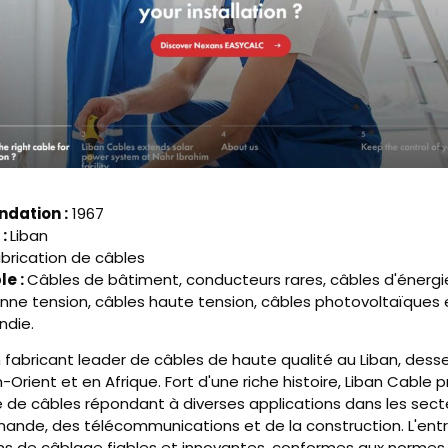
ndation :
1967
 :
Liban
brication de câbles
le :
Câbles de bâtiment, conducteurs rares, câbles d'énergi
ne tension, câbles haute tension, câbles photovoltaïques 
ndie.
 fabricant leader de câbles de haute qualité au Liban, dess
-Orient et en Afrique. Fort d'une riche histoire, Liban Cable
de câbles répondant à diverses applications dans les secte
nde, des télécommunications et de la construction. L'entr
ons de câblage fiables et innovantes, conformes aux normes 