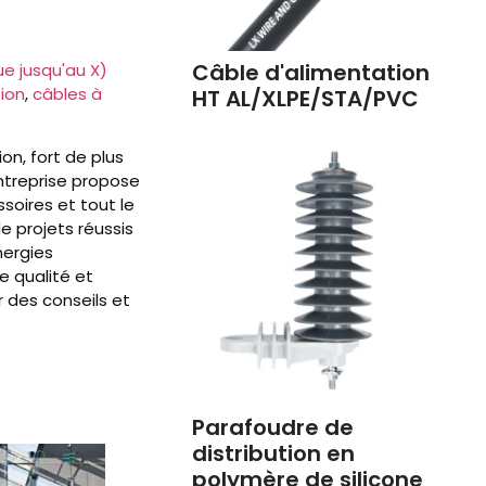
Câble d'alimentation
ue jusqu'au X)
ion
,
câbles à
HT AL/XLPE/STA/PVC
on, fort de plus
ntreprise propose
soires et tout le
e projets réussis
nergies
e qualité et
 des conseils et
Parafoudre de
distribution en
polymère de silicone