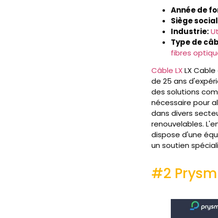
Année de fo
Siège social 
Industrie:
Ut
Type de câbl
fibres optiq
Câble LX
LX Cable 
de 25 ans d'expér
des solutions com
nécessaire pour al
dans divers secteu
renouvelables. L'e
dispose d'une équ
un soutien spécial
#2 Prysm