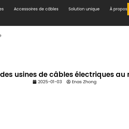
es
Accessoires de câbles
Solution unique
À propos
e
 des usines de câbles électriques a
2025-01-03
Enas Zhong