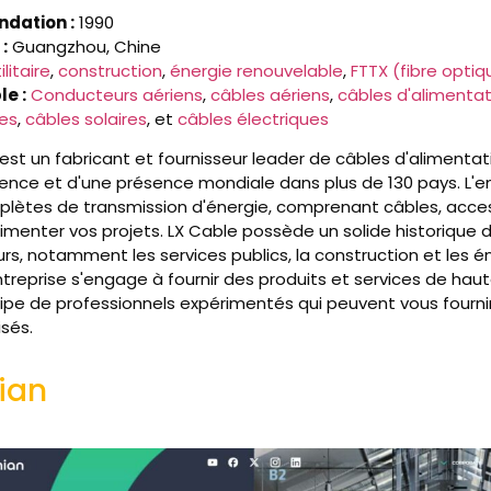
ndation :
1990
:
Guangzhou, Chine
ilitaire
,
construction
,
énergie renouvelable
,
FTTX (fibre optiq
e :
Conducteurs aériens
,
câbles aériens
,
câbles d'alimentat
ues
,
câbles solaires
, et
câbles électriques
est un fabricant et fournisseur leader de câbles d'alimentati
ience et d'une présence mondiale dans plus de 130 pays. L'e
plètes de transmission d'énergie, comprenant câbles, acces
imenter vos projets. LX Cable possède un solide historique d
rs, notamment les services publics, la construction et les é
ntreprise s'engage à fournir des produits et services de haut
ipe de professionnels expérimentés qui peuvent vous fournir
isés.
ian