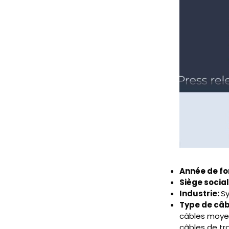
Année de fo
Siège social
Industrie:
S
Type de câb
câbles moyen
câbles de tr