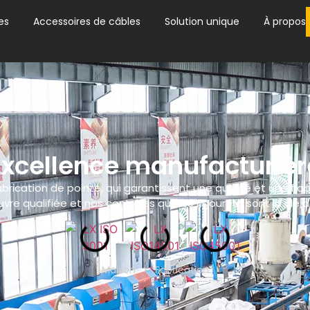
es
Accessoires de câbles
Solution unique
À propos
Excellence manufacturièr
ication de pointe, qui garantissent une qualité et une fia
vre qualifiée et nos contrôles qualité rigoureux sont la clé d
Maison
>
Fabrication