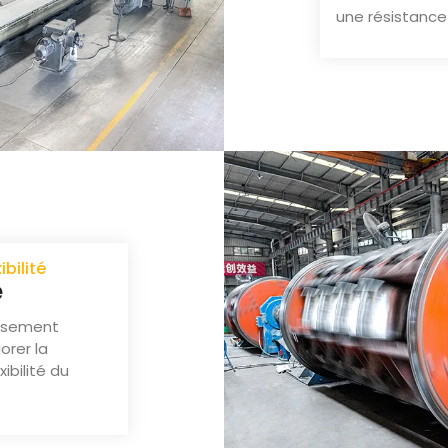
une résistance
ibilité
e
neusement
orer la
ibilité du