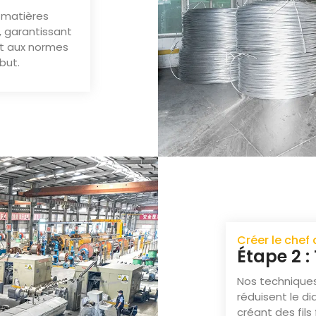
 matières
, garantissant
nt aux normes
ébut.
Créer le chef 
Étape 2 :
Nos techniques
réduisent le d
créant des fils