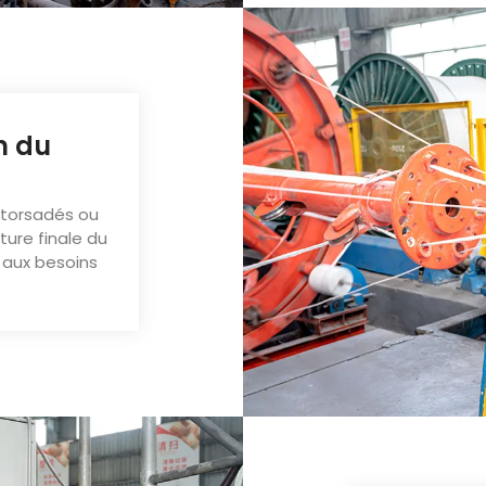
r
n du
t torsadés ou
ture finale du
 aux besoins