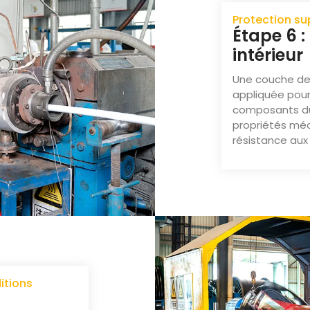
Protection s
Étape 6 
intérieur
Une couche de 
appliquée pour 
composants du 
propriétés méc
résistance aux
itions