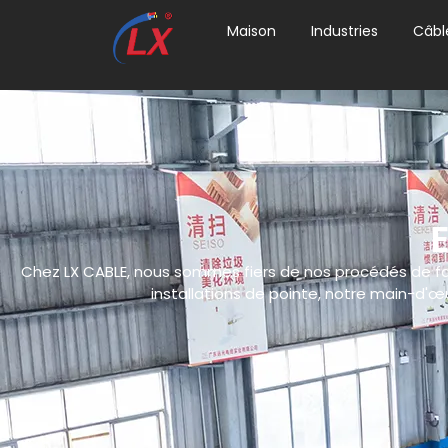
Maison
Industries
Câbl
Chez LX CABLE, nous sommes fiers de nos procédés de fabr
installations de pointe, notre main-d'œu