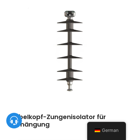
Gabelkopf-Zungenisolator für
Aufhängung
German