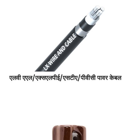
एलवी एएल/एक्सएलपीई/एसटीए/पीवीसी पावर केबल