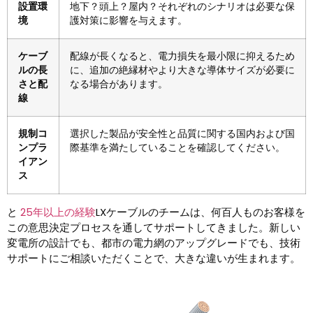
設置環
地下？頭上？屋内？それぞれのシナリオは必要な保
境
護対策に影響を与えます。
ケーブ
配線が長くなると、電力損失を最小限に抑えるため
ルの長
に、追加の絶縁材やより大きな導体サイズが必要に
さと配
なる場合があります。
線
規制コ
選択した製品が安全性と品質に関する国内および国
ンプラ
際基準を満たしていることを確認してください。
イアン
ス
と
25年以上の経験
LXケーブルのチームは、何百人ものお客様を
この意思決定プロセスを通してサポートしてきました。新しい
変電所の設計でも、都市の電力網のアップグレードでも、技術
サポートにご相談いただくことで、大きな違いが生まれます。