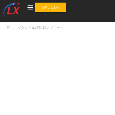
お問い合わせ
産業
ケーブル
ケーブルアクセサリ
ワンストップソリューション
について
家
>
ダクタイル鋳鉄製ネジフック