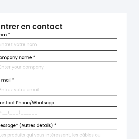
Entrer en contact
Nom
*
ompany name
*
-mail
*
ontact Phone/Whatsapp
essage* (Autres détails)
*