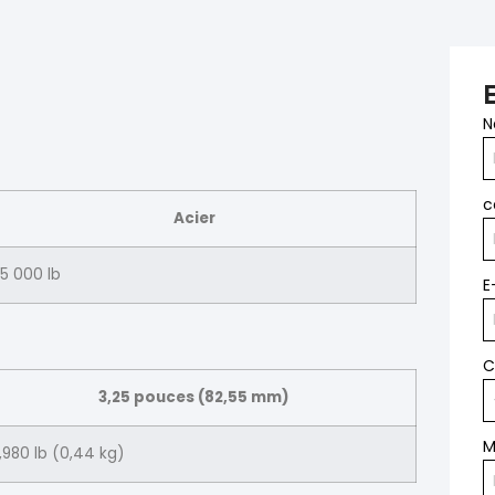
c
Acier
5 000 lb
E
C
3,25 pouces (82,55 mm)
M
,980 lb (0,44 kg)