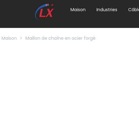
Maison
Industries
Câbl
Maison
>
Maillon de chaîne en acier forgé