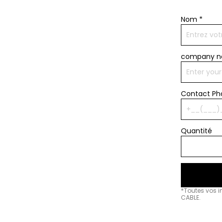
Nom
*
company 
Contact P
Quantité
*Toutes vos i
CABLE.