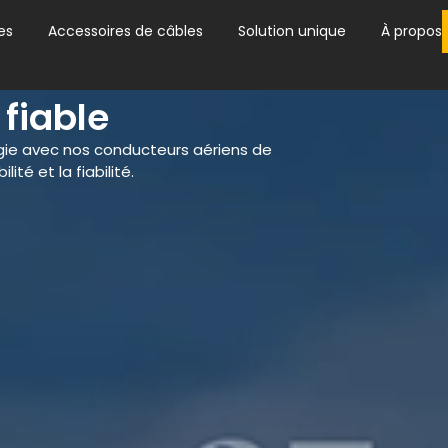
es
Accessoires de câbles
Solution unique
À propos
fiable
rgie avec nos conducteurs aériens de
ité et la fiabilité.