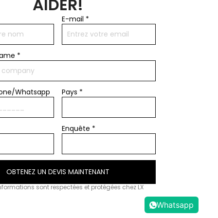
AIDER!
E-mail
*
name
*
hone/Whatsapp
Pays *
Enquête *
OBTENEZ UN DEVIS MAINTENANT
nformations sont respectées et protégées chez LX
Whatsapp