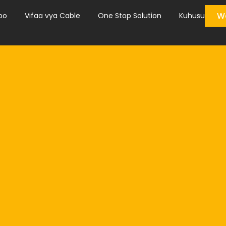
Wa
bo
Vifaa vya Cable
One Stop Solution
Kuhusu