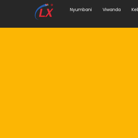
Nyumbani
Viwanda
Ke