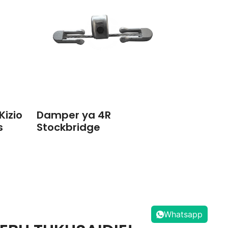
izio
Damper ya 4R
s
Stockbridge
Whatsapp