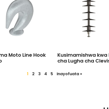
a Moto Line Hook
Kusimamishwa kwa K
o
cha Lugha cha Clevi
1
2
3
4
5
Inayofuata »