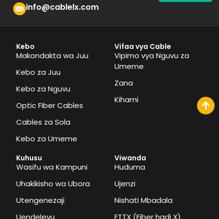
info@cablelx.com
Kebo
Vifaa vya Cable
Makondakta wa Juu
Vipimo vya Nguvu za
Umeme
Kebo za Juu
Zana
Kebo za Nguvu
Kihami
Optic Fiber Cables
Cables za Sola
Kebo za Umeme
Kuhusu
Viwanda
Wasifu wa Kampuni
Huduma
Uhakikisho wa Ubora
Ujenzi
Utengenezaji
Nishati Mbadala
Uendelevu
FTTX (Fiber hadi X)