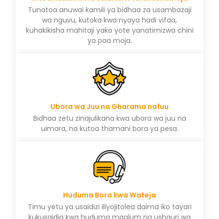
Tunatoa anuwai kamili ya bidhaa za usambazaji
wa nguvu, kutoka kwa nyaya hadi vifaa,
kuhakikisha mahitaji yako yote yanatimizwa chini
ya paa moja.
Ubora wa Juu na Gharama nafuu
Bidhaa zetu zinajulikana kwa ubora wa juu na
uimara, na kutoa thamani bora ya pesa.
Huduma Bora kwa Wateja
Timu yetu ya usaidizi iliyojitolea daima iko tayari
kukusaidia kwa huduma maalum na ushauri wa