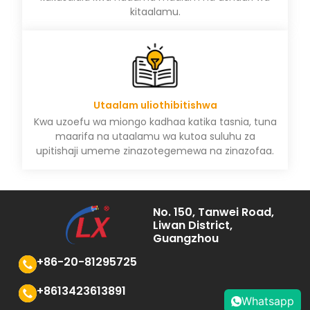
kitaalamu.
Utaalam uliothibitishwa
Kwa uzoefu wa miongo kadhaa katika tasnia, tuna
maarifa na utaalamu wa kutoa suluhu za
upitishaji umeme zinazotegemewa na zinazofaa.
No. 150, Tanwei Road,
Liwan District,
Guangzhou
+86-20-81295725
+8613423613891
Whatsapp