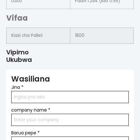
Uzito
Pauni 1.294 (kilo 0.59)
Vifaa
Kiasi cha Pallet
1800
Vipimo
Ukubwa
Wasiliana
Jina
*
company name
*
Barua pepe
*