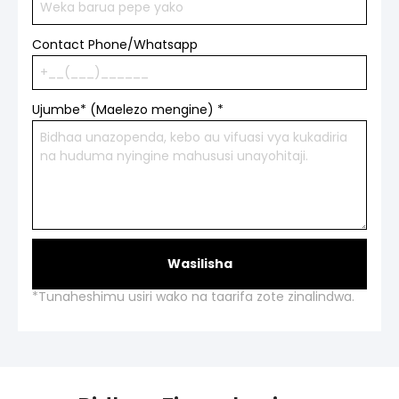
Contact Phone/Whatsapp
Ujumbe* (Maelezo mengine)
*
Wasilisha
*Tunaheshimu usiri wako na taarifa zote zinalindwa.