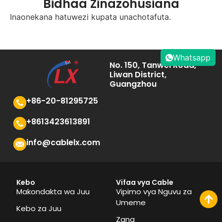
Bidhaa Zinazohusiana
Inaonekana hatuwezi kupata unachotafuta.
Whatsapp
No. 150, Tanwei Road,
Liwan District,
Guangzhou
+86-20-81295725
+8613423613891
info@cablelx.com
Kebo
Vifaa vya Cable
Makondakta wa Juu
Vipimo vya Nguvu za
Umeme
Kebo za Juu
Zana