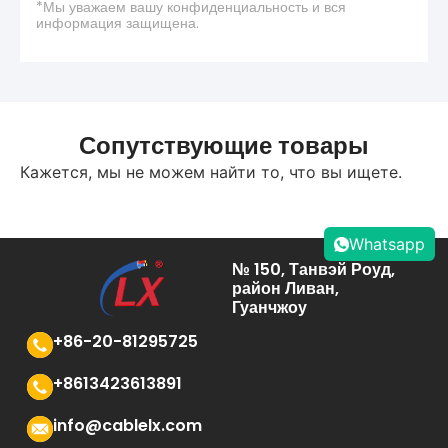
*Мы уважаем вашу конфиденциальность и вся
информация защищена.
Сопутствующие товары
Кажется, мы не можем найти то, что вы ищете.
Whatsapp
№ 150, Танвэй Роуд,
район Ливан,
Гуанчжоу
+86-20-81295725
+8613423613891
info@cablelx.com