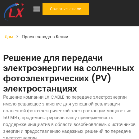
Связаться с нами
Отрасли промышленности
Кабельные аксессуары
Комплексное решение
Дом
>
Проект завода в Кении
Решение для передачи
электроэнергии на солнечных
фотоэлектрических (PV)
электростанциях
Решение компании LX CABLE по передаче электроэнергии
имело решающее значение для успешной реализации
солнечной фотоэлектрической электростанции мощностью
50 МВт, продемонстрировав нашу приверженность
поддержке инициатив в области возобновляемых источников
энергии и предоставлению надежных решений по передаче
электроэнергии.