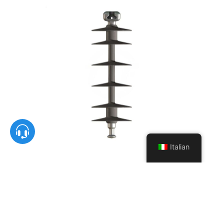
Italian
Isolatore della linguetta della
forcella di sospensione