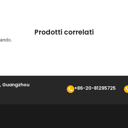
Prodotti correlati
cando.
an, Guangzhou
+86-20-81295725