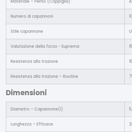
Materiale – Perno (Coppiglia)
A
Numero di capannoni
1
Stile capannone
U
Valutazione della forza - Suprema
1
Resistenza alla trazione
1
Resistenza alla trazione – Routine
7
Dimensioni
Diametro – Capannone(i)
5
Lunghezza – Efficace
2