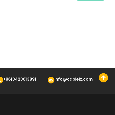
+8613423613891
info@cablelx.com