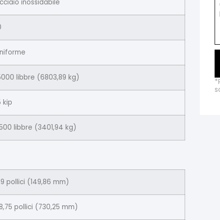
cciaio inossidabile
0
niforme
5000 libbre (6803,89 kg)
*
s
5 kip
500 libbre (3401,94 kg)
,9 pollici (149,86 mm)
8,75 pollici (730,25 mm)