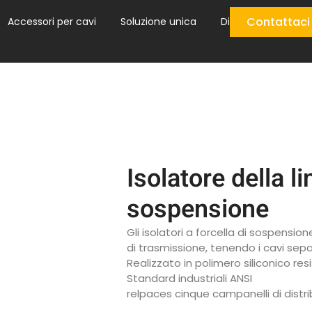
Contattaci
Accessori per cavi
Soluzione unica
Di
Isolatore della li
sospensione
Gli isolatori a forcella di sospensio
di trasmissione, tenendo i cavi separ
Realizzato in polimero siliconico re
Standard industriali ANSI
relpaces cinque campanelli di distrib