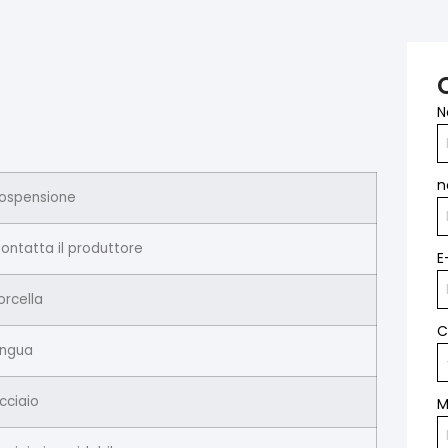
N
n
ospensione
ontatta il produttore
E
orcella
C
ingua
cciaio
M