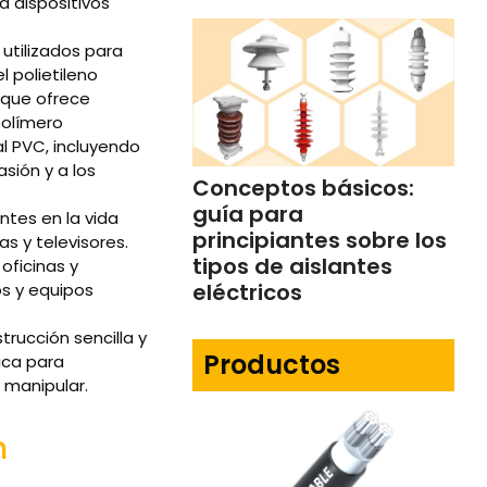
a dispositivos
utilizados para
l polietileno
l que ofrece
polímero
l PVC, incluyendo
sión y a los
Conceptos básicos:
guía para
ntes en la vida
principiantes sobre los
s y televisores.
tipos de aislantes
oficinas y
eléctricos
os y equipos
rucción sencilla y
Productos
ica para
 manipular.
n