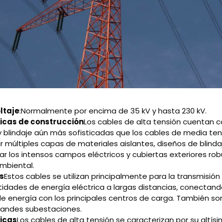
ltaje
:Normalmente por encima de 35 kV y hasta 230 kV.
icas de construcción
Los cables de alta tensión cuentan c
y blindaje aún más sofisticadas que los cables de media ten
ir múltiples capas de materiales aislantes, diseños de blin
ar los intensos campos eléctricos y cubiertas exteriores rob
mbiental.
s
Estos cables se utilizan principalmente para la transmisión
idades de energía eléctrica a largas distancias, conectand
e energía con los principales centros de carga. También 
grandes subestaciones.
icas
Los cables de alta tensión se caracterizan por su altí