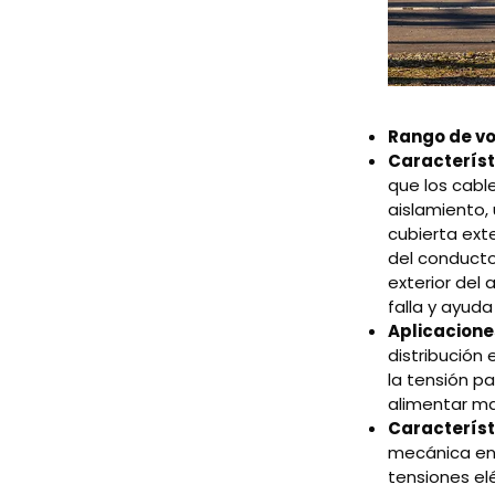
Rango de vo
Característ
que los cable
aislamiento, 
cubierta ext
del conductor
exterior del 
falla y ayud
Aplicacione
distribución
la tensión pa
alimentar ma
Característ
mecánica en 
tensiones el