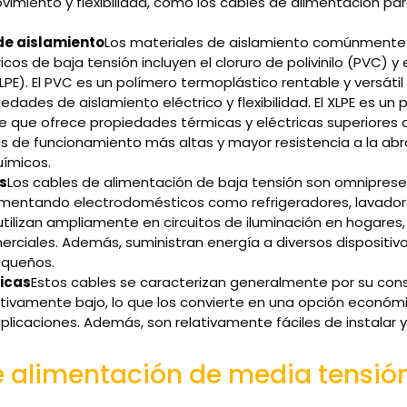
vimiento y flexibilidad, como los cables de alimentación par
de aislamiento
Los materiales de aislamiento comúnmente 
icos de baja tensión incluyen el cloruro de polivinilo (PVC) y e
LPE). El PVC es un polímero termoplástico rentable y versáti
dades de aislamiento eléctrico y flexibilidad. El XLPE es un 
 que ofrece propiedades térmicas y eléctricas superiores a
 de funcionamiento más altas y mayor resistencia a la abra
ímicos.
s
Los cables de alimentación de baja tensión son omniprese
limentando electrodomésticos como refrigeradores, lavadora
tilizan ampliamente en circuitos de iluminación en hogares, 
merciales. Además, suministran energía a diversos dispositiv
equeños.
icas
Estos cables se caracterizan generalmente por su const
ativamente bajo, lo que los convierte en una opción económ
licaciones. Además, son relativamente fáciles de instalar y
 alimentación de media tensió