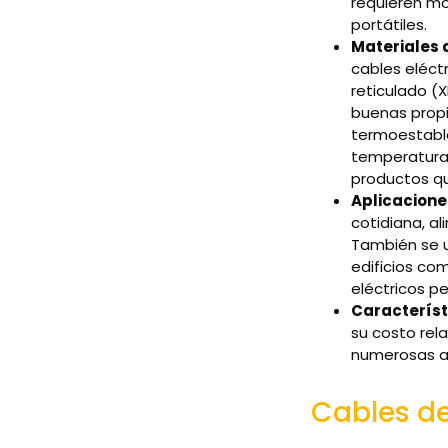
requieren mo
portátiles.
Materiales 
cables eléctr
reticulado (X
buenas propie
termoestable
temperaturas
productos qu
Aplicacione
cotidiana, a
También se u
edificios co
eléctricos p
Característ
su costo rel
numerosas ap
Cables de