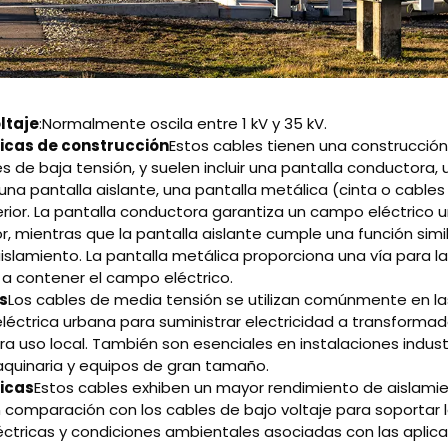
ltaje
:Normalmente oscila entre 1 kV y 35 kV.
icas de construcción
Estos cables tienen una construcció
s de baja tensión, y suelen incluir una pantalla conductora,
una pantalla aislante, una pantalla metálica (cinta o cable
erior. La pantalla conductora garantiza un campo eléctrico 
, mientras que la pantalla aislante cumple una función simil
aislamiento. La pantalla metálica proporciona una vía para l
a a contener el campo eléctrico.
s
Los cables de media tensión se utilizan comúnmente en la
 eléctrica urbana para suministrar electricidad a transform
ra uso local. También son esenciales en instalaciones indust
quinaria y equipos de gran tamaño.
icas
Estos cables exhiben un mayor rendimiento de aislamie
comparación con los cables de bajo voltaje para soportar 
éctricas y condiciones ambientales asociadas con las apli