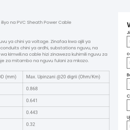
A iliyo na PVC Sheath Power Cable
J
ya chini ya voltage. Zinafaa kwa ajili ya
conduits chini ya ardhi, substations nguvu, na
c
a kimwili.na cable hizi zinaweza kuhimili nguvu za
 nje za mitambo na nguvu fulani za mkazo.
B
OD (mm)
Max. Upinzani @20 digrii (Ohm/Km)
0.868
C
0.641
0.443
U
0.32