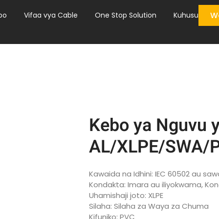
Wa
bo
Vifaa vya Cable
One Stop Solution
Kuhusu
Kebo ya Nguvu y
AL/XLPE/SWA/
Kawaida na Idhini: IEC 60502 au saw
Kondakta: Imara au iliyokwama, Kond
Uhamishaji joto: XLPE
Silaha: Silaha za Waya za Chuma
Kifuniko: PVC