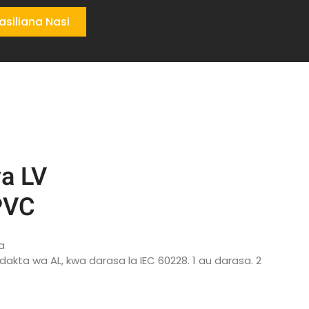
siliana Nasi
a LV
PVC
a
akta wa AL, kwa darasa la IEC 60228. 1 au darasa. 2