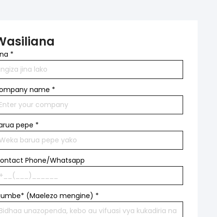
Wasiliana
ina
*
ompany name
*
arua pepe
*
ontact Phone/Whatsapp
jumbe* (Maelezo mengine)
*