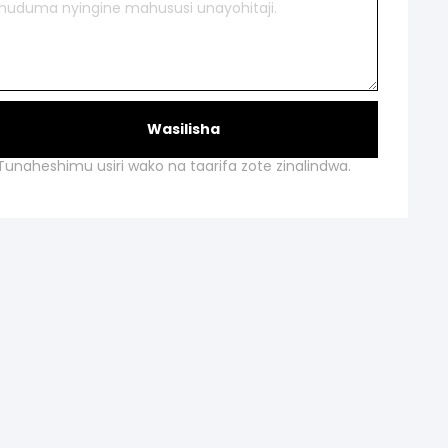
Wasilisha
Tunaheshimu usiri wako na taarifa zote zinalindwa.