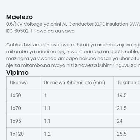
Maelezo
0.6/1KV Voltage ya chini AL Conductor XLPE Insulation SW
IEC 60502-1 Kawaida au sawa
Cables hizi zimeundwa kwa mifumo ya usambazaji wa nguvu 
mitambo ya ndani na nje, ikiwa ni pamoja na ducts cable, 
mazingira ya viwanda ambapo hakuna hatari ya uharibifu w
nje za mitambo.na nyaya hizi zinaweza kuhimili nguvu za
Vipimo
Ukubwa
Unene wa Kihami joto (mm)
Takriban.
1x50
1
19.5
1x70
1.1
21.5
1x95
1.1
24
1x120
1.2
25.5