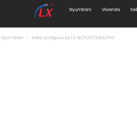
Nyumbani
Viwanda
Ke
Nyumbani
>
Kebo ya Nguvu ya LV AL/XLPE/SWA/PVC