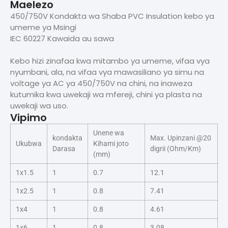
Maelezo
450/750V Kondakta wa Shaba PVC Insulation kebo ya
umeme ya Msingi
IEC 60227 Kawaida au sawa
Kebo hizi zinafaa kwa mitambo ya umeme, vifaa vya
nyumbani, ala, na vifaa vya mawasiliano ya simu na
voltage ya AC ya 450/750V na chini, na inaweza
kutumika kwa uwekaji wa mfereji, chini ya plasta na
uwekaji wa uso.
Vipimo
Unene wa
kondakta
Max. Upinzani @20
Ukubwa
Kihami joto
Darasa
digrii (Ohm/Km)
(mm)
1x1.5
1
0.7
12.1
1x2.5
1
0.8
7.41
1x4
1
0.8
4.61
1x6
1
0.8
3.08