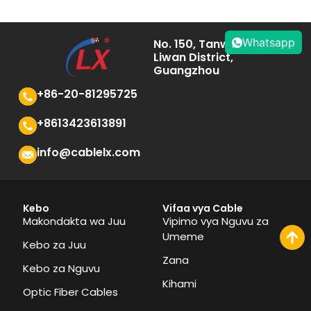
Whatsapp
No. 150, Tanwei Road,
Liwan District,
Guangzhou
+86-20-81295725
+8613423613891
info@cablelx.com
Kebo
Vifaa vya Cable
Makondakta wa Juu
Vipimo vya Nguvu za
Umeme
Kebo za Juu
Zana
Kebo za Nguvu
Kihami
Optic Fiber Cables