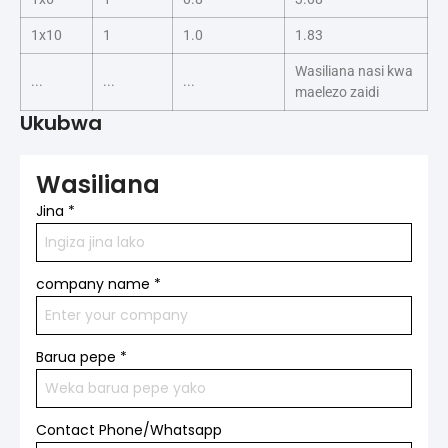
1x10
1
1.0
1.83
Wasiliana nasi kwa
...
...
...
maelezo zaidi
Ukubwa
Wasiliana
Jina
*
company name
*
Barua pepe
*
Contact Phone/Whatsapp