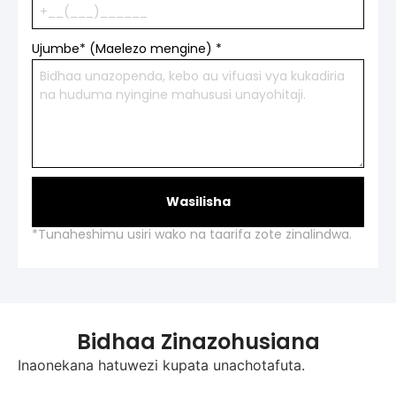
Ujumbe* (Maelezo mengine)
*
Wasilisha
*Tunaheshimu usiri wako na taarifa zote zinalindwa.
Bidhaa Zinazohusiana
Inaonekana hatuwezi kupata unachotafuta.