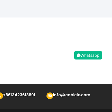
Whatsapp
+8613423613891
info@cablelx.com