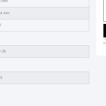
6 mm
4 mm
1
*
i
2-25
.5