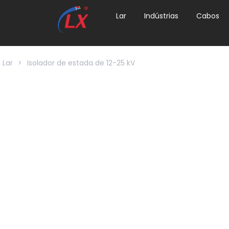
Lar
Indústrias
Cabos
Lar
>
Isolador de estada de 12-25 kV