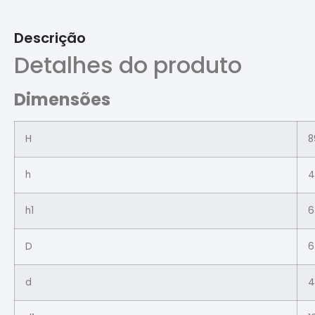
Descrição
Detalhes do produto
Dimensões
H
8
h
4
h1
6
D
6
d
4