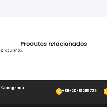
Produtos relacionados
 procurando.
n, Guangzhou
+86-20-81295725