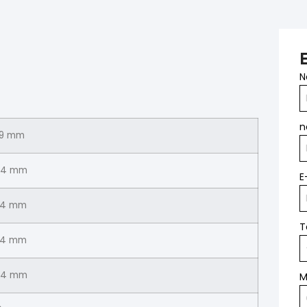
N
n
9 mm
4 mm
E
4 mm
T
4 mm
4 mm
M