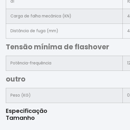
d1
1
Carga de falha mecânica (KN)
4
Distância de fuga (mm)
4
Tensão mínima de flashover
Potência-frequência
1
outro
Peso (KG)
0
Especificação
Tamanho