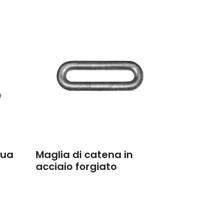
gua
Maglia di catena in
acciaio forgiato