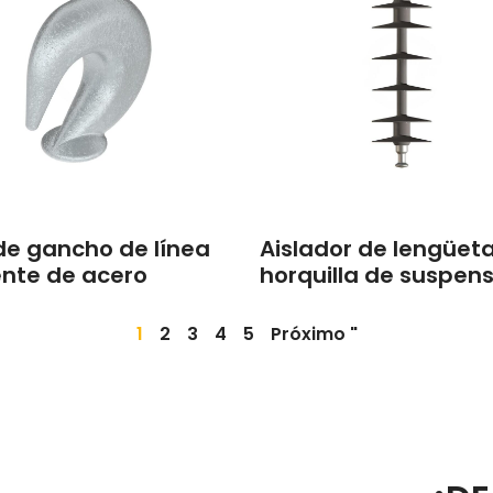
de gancho de línea
Aislador de lengüet
ente de acero
horquilla de suspen
1
2
3
4
5
Próximo "