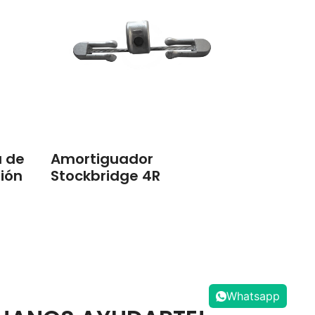
a de
Amortiguador
sión
Stockbridge 4R
Whatsapp