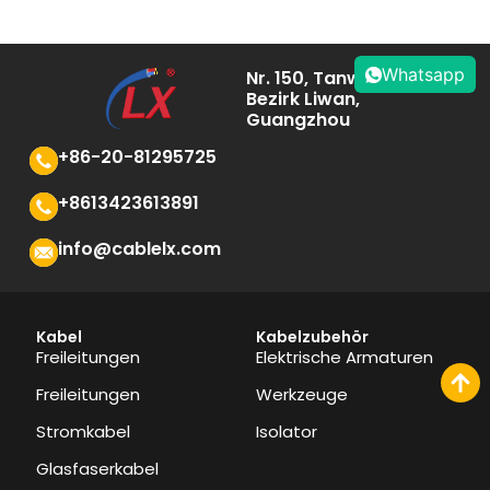
Whatsapp
Nr. 150, Tanwei Road,
Bezirk Liwan,
Guangzhou
+86-20-81295725
+8613423613891
info@cablelx.com
Kabel
Kabelzubehör
Freileitungen
Elektrische Armaturen
Freileitungen
Werkzeuge
Stromkabel
Isolator
Glasfaserkabel