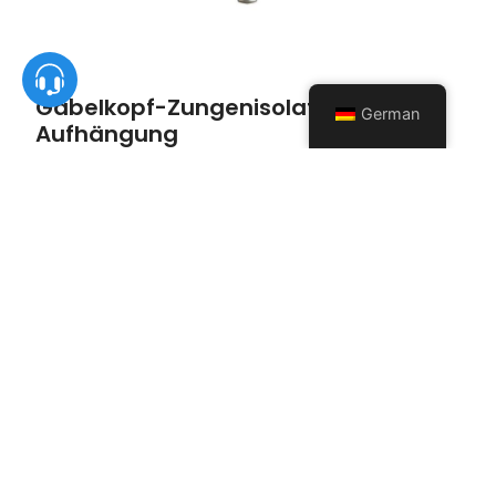
Gabelkopf-Zungenisolator für
German
Aufhängung