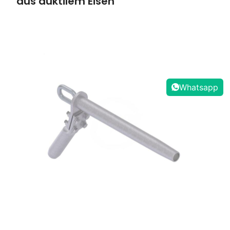
aus duktilem Eisen
Whatsapp