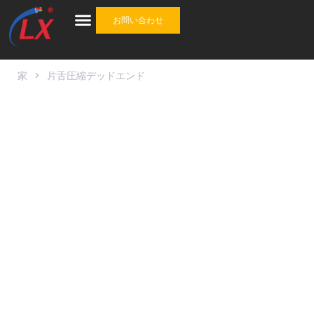
お問い合わせ
産業
ケーブル
ケーブルアクセサリ
ワンストップソリューション
について
家
>
片舌圧縮デッドエンド