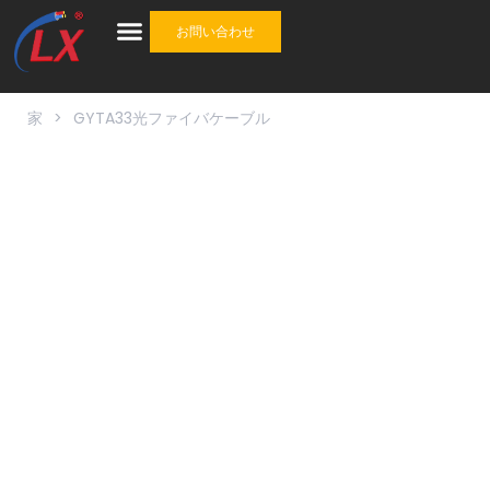
お問い合わせ
産業
ケーブル
ケーブルアクセサリ
ワンストップソリューション
について
家
>
GYTA33光ファイバケーブル