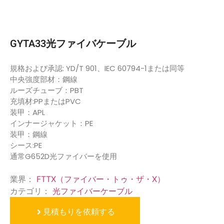
GYTA33光ファイバケーブル
規格および承認: YD/T 901、IEC 60794-1または同等
中央強度部材：鋼線
ルーズチューブ：PBT
充填材:PPまたはPVC
装甲：APL
インナージャケット：PE
装甲：鋼線
シース:PE
通常G652D光ファイバーを使用
業界：
FTTX（ファイバー・トゥ・ザ・X）
カテゴリ：
光ファイバーケーブル
見積もりを依頼する