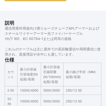
説明
通信用屋外用途向け撚りルーズチューブAPLアーマーおよび
スチールワイヤーアーマー光ファイバーケーブル
YD/T 901、IEC 60794-1または同等の規格
これらのケーブルは主に屋外での長距離通信や局間通信に使
用され、直接埋設や水中にも適しています。
仕様
最小許容値
最小許容値
カウ
圧縮荷重
最小曲げ半径（MM）
引張強度(N)
ント
(N/100mm)
短期/長期
短期/長期
短期/長期
2-30
10000/4000
5000/3000
25D/12.5D
32-
10000/4000
5000/3000
25D/12.5D
36