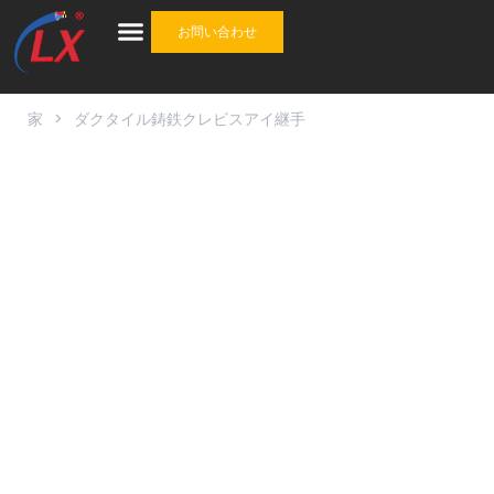
お問い合わせ
産業
ケーブル
ケーブルアクセサリ
ワンストップソリューション
について
家
>
ダクタイル鋳鉄クレビスアイ継手