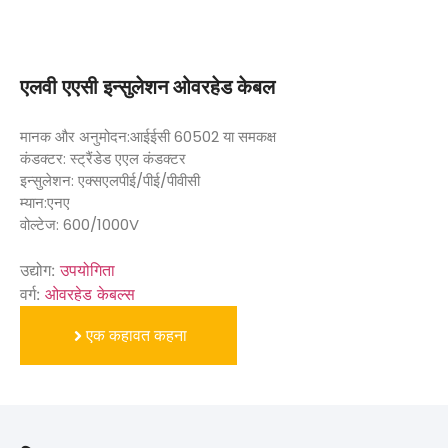
एलवी एएसी इन्सुलेशन ओवरहेड केबल
मानक और अनुमोदन:आईईसी 60502 या समकक्ष
कंडक्टर: स्ट्रैंडेड एएल कंडक्टर
इन्सुलेशन: एक्सएलपीई/पीई/पीवीसी
म्यान:एनए
वोल्टेज: 600/1000V
उद्योग:
उपयोगिता
वर्ग:
ओवरहेड केबल्स
एक कहावत कहना