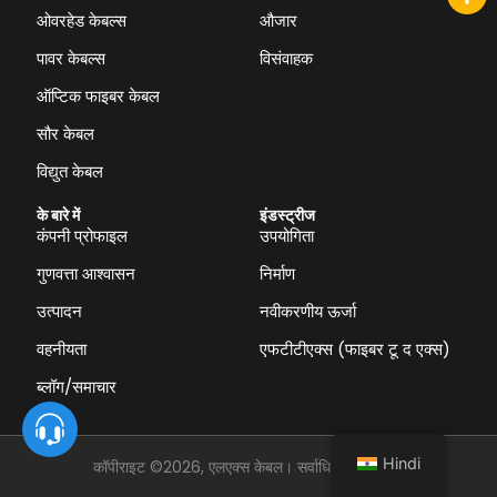
ओवरहेड केबल्स
औजार
पावर केबल्स
विसंवाहक
ऑप्टिक फाइबर केबल
सौर केबल
विद्युत केबल
के बारे में
इंडस्ट्रीज
कंपनी प्रोफाइल
उपयोगिता
गुणवत्ता आश्वासन
निर्माण
उत्पादन
नवीकरणीय ऊर्जा
वहनीयता
एफटीटीएक्स (फाइबर टू द एक्स)
ब्लॉग/समाचार
Hindi
कॉपीराइट ©2026, एलएक्स केबल। सर्वाधिकार सुरक्षित।