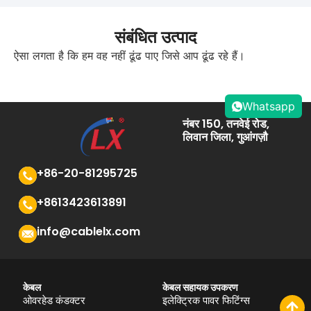
संबंधित उत्पाद
ऐसा लगता है कि हम वह नहीं ढूंढ पाए जिसे आप ढूंढ रहे हैं।
Whatsapp
नंबर 150, तनवेई रोड,
लिवान जिला, गुआंगज़ौ
+86-20-81295725
+8613423613891
info@cablelx.com
केबल
केबल सहायक उपकरण
ओवरहेड कंडक्टर
इलेक्ट्रिक पावर फिटिंग्स