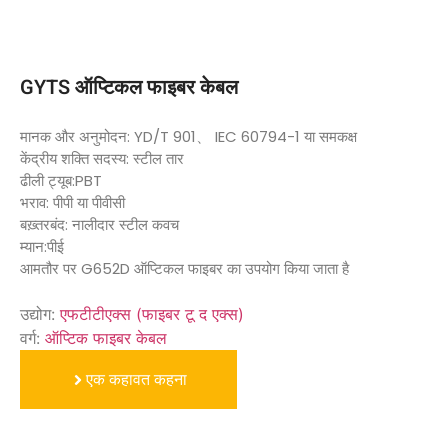
GYTS ऑप्टिकल फाइबर केबल
मानक और अनुमोदन: YD/T 901、 IEC 60794-1 या समकक्ष
केंद्रीय शक्ति सदस्य: स्टील तार
ढीली ट्यूब:PBT
भराव: पीपी या पीवीसी
बख़्तरबंद: नालीदार स्टील कवच
म्यान:पीई
आमतौर पर G652D ऑप्टिकल फाइबर का उपयोग किया जाता है
उद्योग:
एफटीटीएक्स (फाइबर टू द एक्स)
वर्ग:
ऑप्टिक फाइबर केबल
एक कहावत कहना