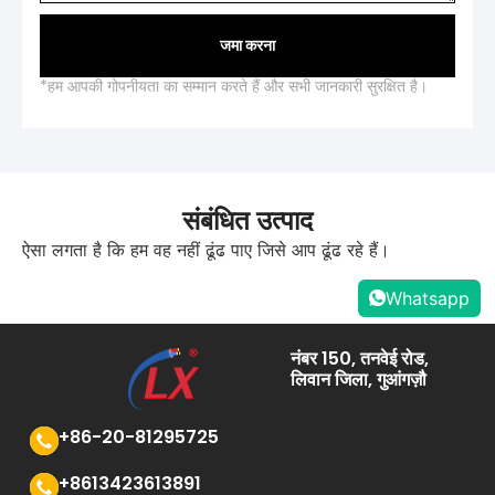
जमा करना
*हम आपकी गोपनीयता का सम्मान करते हैं और सभी जानकारी सुरक्षित है।
संबंधित उत्पाद
ऐसा लगता है कि हम वह नहीं ढूंढ पाए जिसे आप ढूंढ रहे हैं।
Whatsapp
नंबर 150, तनवेई रोड,
लिवान जिला, गुआंगज़ौ
+86-20-81295725
+8613423613891