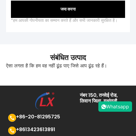
जमा करना
*हम आपकी गोपनीयता का सम्मान करते हैं और सभी जानकारी सुरक्षित है।
संबंधित उत्पाद
ऐसा लगता है कि हम वह नहीं ढूंढ पाए जिसे आप ढूंढ रहे हैं।
नंबर 150, तनवेई रोड,
लिवान जिला, गुआंगज़ौ
Whatsapp
+86-20-81295725
+8613423613891