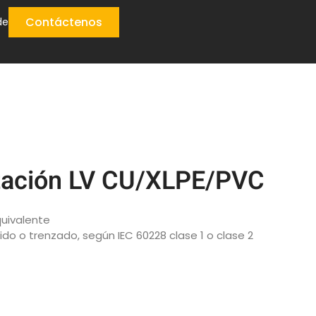
Contáctenos
de
ntación LV CU/XLPE/PVC
quivalente
do o trenzado, según IEC 60228 clase 1 o clase 2