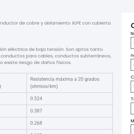
onductor de cobre y aislamiento XLPE con cubierta
N
ión eléctrica de baja tensión. Son aptos tanto
n
do conductos para cables, conductos subterráneos,
 existe riesgo de daños físicos.
C
Resistencia máxima a 20 grados
)
(ohmios/km)
0.524
T
0.387
M
0.268