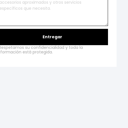
Entregar
Respetamos su confidencialidad y toda la
nformación está protegida.