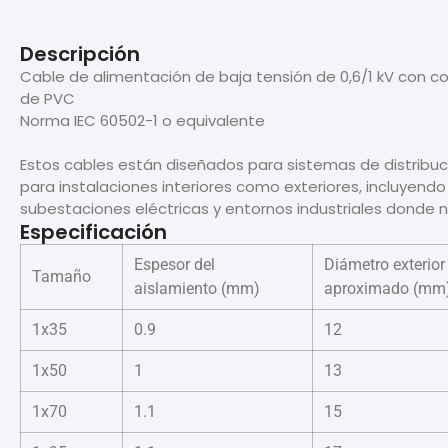
Descripción
Cable de alimentación de baja tensión de 0,6/1 kV con c
de PVC
Norma IEC 60502-1 o equivalente
Estos cables están diseñados para sistemas de distribuc
para instalaciones interiores como exteriores, incluyen
subestaciones eléctricas y entornos industriales donde no
Especificación
Espesor del
Diámetro exterior
Tamaño
aislamiento (mm)
aproximado (mm
1x35
0.9
12
1x50
1
13
1x70
1.1
15