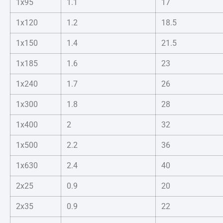
1x95
1.1
17
1x120
1.2
18.5
1x150
1.4
21.5
1x185
1.6
23
1x240
1.7
26
1x300
1.8
28
1x400
2
32
1x500
2.2
36
1x630
2.4
40
2x25
0.9
20
2x35
0.9
22