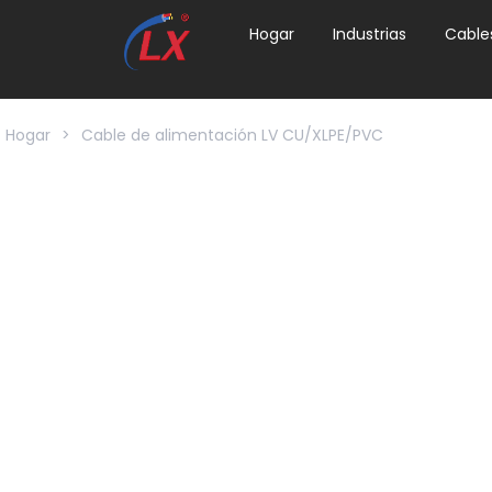
Hogar
Industrias
Cable
Hogar
>
Cable de alimentación LV CU/XLPE/PVC