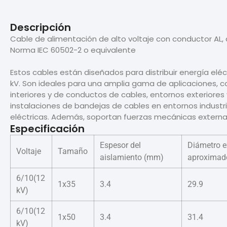
Descripción
Cable de alimentación de alto voltaje con conductor AL, 
Norma IEC 60502-2 o equivalente
Estos cables están diseñados para distribuir energía elé
kV. Son ideales para una amplia gama de aplicaciones, c
interiores y de conductos de cables, entornos exteriore
instalaciones de bandejas de cables en entornos industria
eléctricas. Además, soportan fuerzas mecánicas externas
Especificación
Espesor del
Diámetro e
Voltaje
Tamaño
aislamiento (mm)
aproximad
6/10(12
1x35
3.4
29.9
kV)
6/10(12
1x50
3.4
31.4
kV)