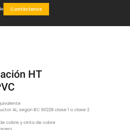
Contáctenos
de
tación HT
PVC
quivalente
ctor AL, según IEC 60228 clase 1 o clase 2
 de cobre y cinta de cobre
 acero