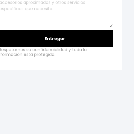
Entregar
Respetamos su confidencialidad y toda la
nformación está protegida.