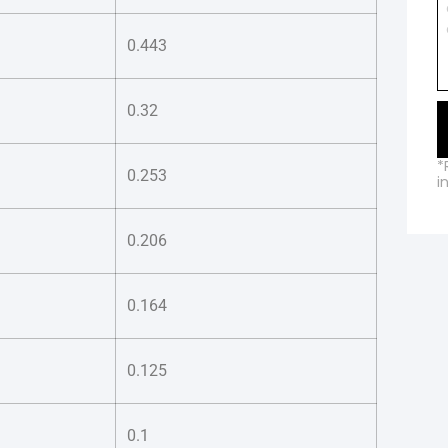
0.443
0.32
*
0.253
i
0.206
0.164
0.125
0.1