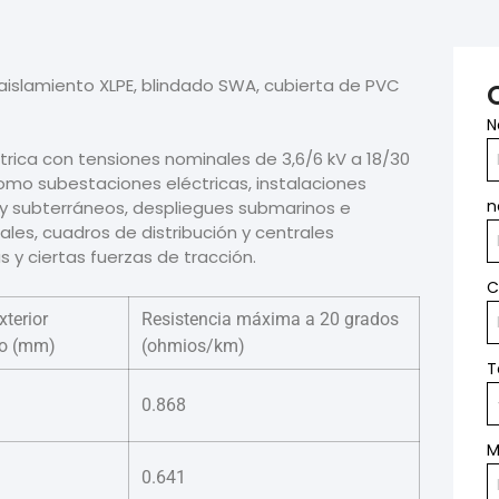
aislamiento XLPE, blindado SWA, cubierta de PVC
N
ctrica con tensiones nominales de 3,6/6 kV a 18/30
omo subestaciones eléctricas, instalaciones
n
s y subterráneos, despliegues submarinos e
les, cuadros de distribución y centrales
 y ciertas fuerzas de tracción.
C
xterior
Resistencia máxima a 20 grados
o (mm)
(ohmios/km)
T
0.868
M
0.641