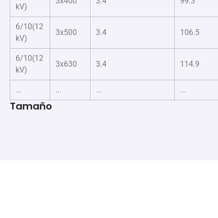
3x400
3.4
99.3
kV)
6/10(12
3x500
3.4
106.5
kV)
6/10(12
3x630
3.4
114.9
kV)
...
...
...
...
Tamaño