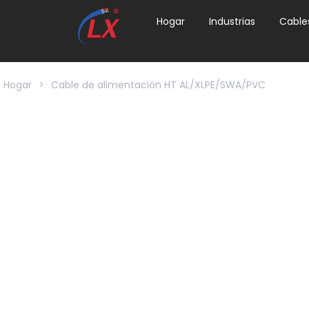
Hogar
Industrias
Cable
Hogar
>
Cable de alimentación HT AL/XLPE/SWA/PVC