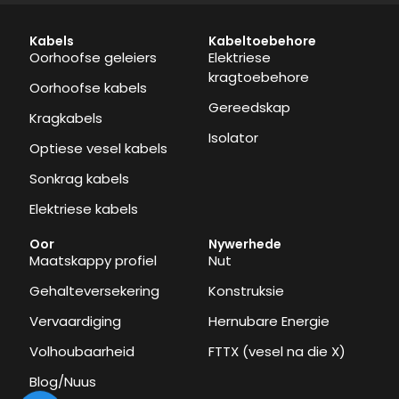
Kabels
Kabeltoebehore
Oorhoofse geleiers
Elektriese
kragtoebehore
Oorhoofse kabels
Gereedskap
Kragkabels
Isolator
Optiese vesel kabels
Sonkrag kabels
Elektriese kabels
Oor
Nywerhede
Maatskappy profiel
Nut
Gehalteversekering
Konstruksie
Vervaardiging
Hernubare Energie
Volhoubaarheid
FTTX (vesel na die X)
Blog/Nuus