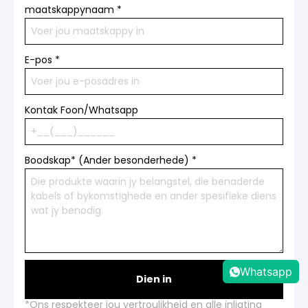
maatskappynaam
*
E-pos
*
Kontak Foon/Whatsapp
Boodskap* (Ander besonderhede)
*
Whatsapp
Dien in
*Ons respekteer jou vertroulikheid en alle inligting