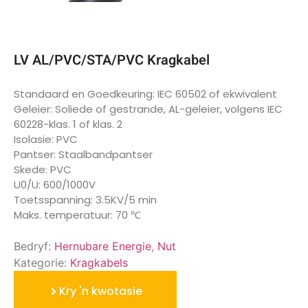
LV AL/PVC/STA/PVC Kragkabel
Standaard en Goedkeuring: IEC 60502 of ekwivalent
Geleier: Soliede of gestrande, AL-geleier, volgens IEC
60228-klas. 1 of klas. 2
Isolasie: PVC
Pantser: Staalbandpantser
Skede: PVC
U0/U: 600/1000V
Toetsspanning: 3.5KV/5 min
Maks. temperatuur: 70 ℃
Bedryf:
Hernubare Energie
,
Nut
Kategorie:
Kragkabels
Kry 'n kwotasie