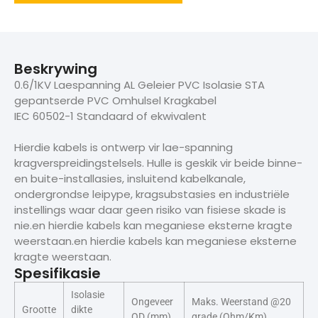
Beskrywing
0.6/1KV Laespanning AL Geleier PVC Isolasie STA
gepantserde PVC Omhulsel Kragkabel
IEC 60502-1 Standaard of ekwivalent
Hierdie kabels is ontwerp vir lae-spanning
kragverspreidingstelsels. Hulle is geskik vir beide binne-
en buite-installasies, insluitend kabelkanale,
ondergrondse leipype, kragsubstasies en industriële
instellings waar daar geen risiko van fisiese skade is
nie.en hierdie kabels kan meganiese eksterne kragte
weerstaan.en hierdie kabels kan meganiese eksterne
kragte weerstaan.
Spesifikasie
Isolasie
Ongeveer
Maks. Weerstand @20
Grootte
dikte
OD (mm)
grade (Ohm/Km)