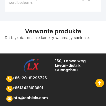
word beskerm.
Verwante produkte
Dit blyk dat ons nie kan kry waarna jy soek nie.
150, Tanweiweg,
Liwan-distrik,
Guangzhou
+86-20-81295725
+8613423613891
info@cablelx.com