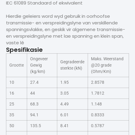
IEC 61089 Standaard of ekwivalent
Hierdie geleiers word wyd gebruik in oorhoofse
transmissie- en verspreidingslyne van verskillende
spanningsvlakke, en geskik vir algemene transmissie-
en verspreidingslyne met lae spanning en klein span,
vaste lê
Spesifikasie
Ongeveer
Maks. Weerstand
Gegradeerde
Grootte
Gewig
@20 grade
sterkte (kN)
(kg/km)
(Ohm/Km)
10
27.4
1.95
2.8578
16
44
3.05
1.7812
25
68.3
4.49
1.148
35
94.1
6.01
0.8333
50
135.5
8.41
0.5787