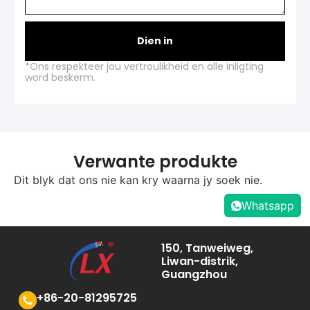
Dien in
*Ons respekteer jou vertroulikheid en alle inligting
word beskerm.
Verwante produkte
Dit blyk dat ons nie kan kry waarna jy soek nie.
Whatsapp
150, Tanweiweg,
Liwan-distrik,
Guangzhou
+86-20-81295725