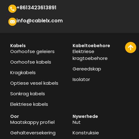
+8613423613891
info@cablelx.com
Kabels
Kabeltoebehore
Oorhoofse geleiers
Elektriese
kragtoebehore
Oorhoofse kabels
Gereedskap
Kragkabels
Isolator
Optiese vesel kabels
Sonkrag kabels
Elektriese kabels
Oor
Nywerhede
Maatskappy profiel
Nut
Gehalteversekering
Konstruksie